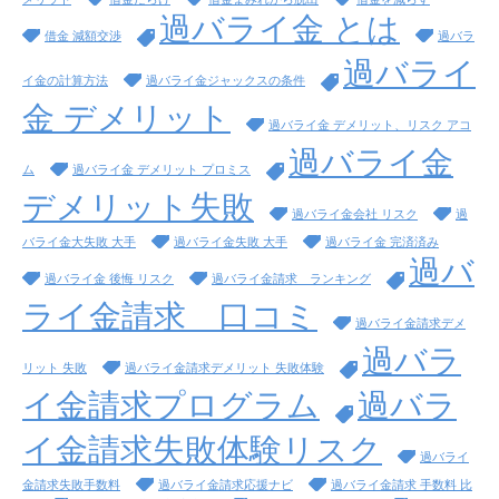
過バライ金 とは
借金 減額交渉
過バラ
過バライ
イ金の計算方法
過バライ金ジャックスの条件
金 デメリット
過バライ金 デメリット、リスク アコ
過バライ金
ム
過バライ金 デメリット プロミス
デメリット失敗
過バライ金会社 リスク
過
バライ金大失敗 大手
過バライ金失敗 大手
過バライ金 完済済み
過バ
過バライ金 後悔 リスク
過バライ金請求 ランキング
ライ金請求 口コミ
過バライ金請求デメ
過バラ
リット 失敗
過バライ金請求デメリット 失敗体験
イ金請求プログラム
過バラ
イ金請求失敗体験リスク
過バライ
金請求失敗手数料
過バライ金請求応援ナビ
過バライ金請求 手数料 比