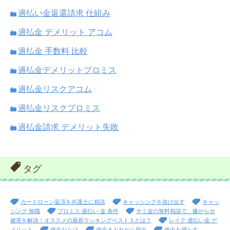
過払い金返還請求 仕組み
過払金 デメリット アコム
過払金 手数料 比較
過払金デメリットプロミス
過払金リスクアコム
過払金リスクプロミス
過払金請求 デメリット失敗
タグ
カードローン返済を弁護士に相談
キャッシングを抜け出す
キャッ
シング 無職
プロミス 過払い 金 条件
ヤミ金の無料相談で、嫌がらせ
被害を解決！オススメの最新ランキングベスト３とは？
レイク 過払い金 デ
メリット
借金だらけ
借金まみれから脱出
借金を減らす