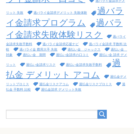
過バライ金請求デメ
過バラ
リット 失敗
過バライ金請求デメリット 失敗体験
イ金請求プログラム
過バラ
イ金請求失敗体験リスク
過バライ
金請求失敗手数料
過バライ金請求応援ナビ
過バライ金請求 手数料 比
較
過バライ金 費用大手 失敗
過払い金 ジャックス
過払い金
対象
過払い金 期間
過払い金請求の口コミ
過払い金 請求 デメ
過
リット
過払い金請求リスク
過払い金請求失敗手数料
払金 デメリット アコム
過払金デメ
リットプロミス
過払金リスクアコム
過払金リスクプロミス
過
払金 手数料 比較
過払金請求 デメリット失敗