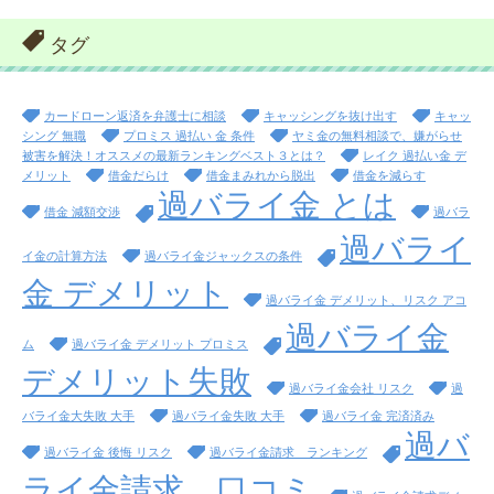
タグ
カードローン返済を弁護士に相談
キャッシングを抜け出す
キャッ
シング 無職
プロミス 過払い 金 条件
ヤミ金の無料相談で、嫌がらせ
被害を解決！オススメの最新ランキングベスト３とは？
レイク 過払い金 デ
メリット
借金だらけ
借金まみれから脱出
借金を減らす
過バライ金 とは
借金 減額交渉
過バラ
過バライ
イ金の計算方法
過バライ金ジャックスの条件
金 デメリット
過バライ金 デメリット、リスク アコ
過バライ金
ム
過バライ金 デメリット プロミス
デメリット失敗
過バライ金会社 リスク
過
バライ金大失敗 大手
過バライ金失敗 大手
過バライ金 完済済み
過バ
過バライ金 後悔 リスク
過バライ金請求 ランキング
ライ金請求 口コミ