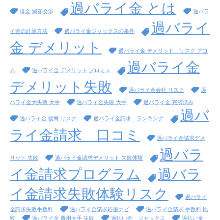
過バライ金 とは
借金 減額交渉
過バラ
過バライ
イ金の計算方法
過バライ金ジャックスの条件
金 デメリット
過バライ金 デメリット、リスク アコ
過バライ金
ム
過バライ金 デメリット プロミス
デメリット失敗
過バライ金会社 リスク
過
バライ金大失敗 大手
過バライ金失敗 大手
過バライ金 完済済み
過バ
過バライ金 後悔 リスク
過バライ金請求 ランキング
ライ金請求 口コミ
過バライ金請求デメ
過バラ
リット 失敗
過バライ金請求デメリット 失敗体験
イ金請求プログラム
過バラ
イ金請求失敗体験リスク
過バライ
金請求失敗手数料
過バライ金請求応援ナビ
過バライ金請求 手数料 比
較
過バライ金 費用大手 失敗
過払い金 ジャックス
過払い金