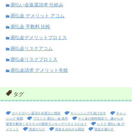
過払い金返還請求 仕組み
過払金 デメリット アコム
過払金 手数料 比較
過払金デメリットプロミス
過払金リスクアコム
過払金リスクプロミス
過払金請求 デメリット失敗
タグ
カードローン返済を弁護士に相談
キャッシングを抜け出す
キャッ
シング 無職
プロミス 過払い 金 条件
ヤミ金の無料相談で、嫌がらせ
被害を解決！オススメの最新ランキングベスト３とは？
レイク 過払い金 デ
メリット
借金だらけ
借金まみれから脱出
借金を減らす