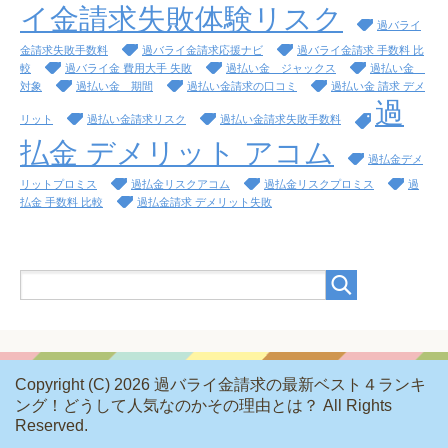
イ金請求失敗体験リスク
過バライ
金請求失敗手数料
過バライ金請求応援ナビ
過バライ金請求 手数料 比
較
過バライ金 費用大手 失敗
過払い金 ジャックス
過払い金
対象
過払い金 期間
過払い金請求の口コミ
過払い金 請求 デメ
過
リット
過払い金請求リスク
過払い金請求失敗手数料
払金 デメリット アコム
過払金デメ
リットプロミス
過払金リスクアコム
過払金リスクプロミス
過
払金 手数料 比較
過払金請求 デメリット失敗
Copyright (C) 2026 過バライ金請求の最新ベスト４ランキ
ング！どうして人気なのかその理由とは？
All Rights
Reserved.