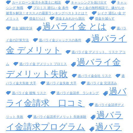
カードローン返済を弁護士に相談
キャッシングを抜け出す
キャッ
シング 無職
プロミス 過払い 金 条件
ヤミ金の無料相談で、嫌がらせ
被害を解決！オススメの最新ランキングベスト３とは？
レイク 過払い金 デ
メリット
借金だらけ
借金まみれから脱出
借金を減らす
過バライ金 とは
借金 減額交渉
過バラ
過バライ
イ金の計算方法
過バライ金ジャックスの条件
金 デメリット
過バライ金 デメリット、リスク アコ
過バライ金
ム
過バライ金 デメリット プロミス
デメリット失敗
過バライ金会社 リスク
過
バライ金大失敗 大手
過バライ金失敗 大手
過バライ金 完済済み
過バ
過バライ金 後悔 リスク
過バライ金請求 ランキング
ライ金請求 口コミ
過バライ金請求デメ
過バラ
リット 失敗
過バライ金請求デメリット 失敗体験
イ金請求プログラム
過バラ