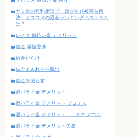
ヤミ金の無料相談で、嫌がらせ被害を解
決！オススメの最新ランキングベスト３と
は？
レイク 過払い金 デメリット
借金 減額交渉
借金だらけ
借金まみれから脱出
借金を減らす
過バライ金 デメリット
過バライ金 デメリット プロミス
過バライ金 デメリット、リスク アコム
過バライ金 デメリット失敗