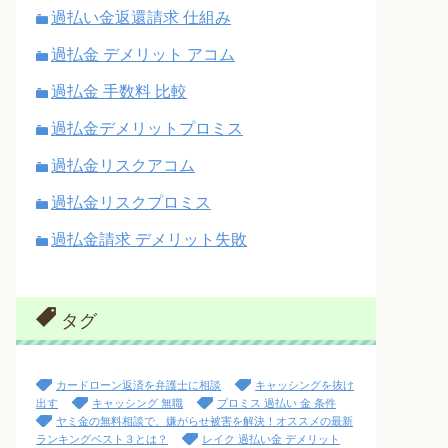
過払い金返還請求 仕組み
過払金 デメリット アコム
過払金 手数料 比較
過払金デメリットプロミス
過払金リスクアコム
過払金リスクプロミス
過払金請求 デメリット失敗
タグ
カードローン返済を弁護士に相談
キャッシングを抜け
出す
キャッシング 無職
プロミス 過払い 金 条件
ヤミ金の無料相談で、嫌がらせ被害を解決！オススメの最新
ランキングベスト３とは？
レイク 過払い金 デメリット