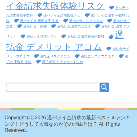
イ金請求失敗体験リスク
過バライ
金請求失敗手数料
過バライ金請求応援ナビ
過バライ金請求 手数料 比
較
過バライ金 費用大手 失敗
過払い金 ジャックス
過払い金
対象
過払い金 期間
過払い金請求の口コミ
過払い金 請求 デメ
過
リット
過払い金請求リスク
過払い金請求失敗手数料
払金 デメリット アコム
過払金デメ
リットプロミス
過払金リスクアコム
過払金リスクプロミス
過
払金 手数料 比較
過払金請求 デメリット失敗
Copyright (C) 2026 過バライ金請求の最新ベスト４ランキ
ング！どうして人気なのかその理由とは？
All Rights
Reserved.