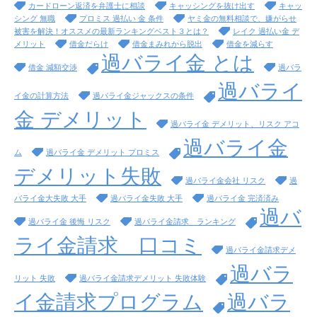
カードローン返済を弁護士に相談
キャッシングを抜け出す
キャッ
シング 無職
プロミス 過払い 金 条件
ヤミ金の無料相談で、嫌がらせ
被害を解決！オススメの最新ランキングベスト３とは？
レイク 過払い金 デ
メリット
借金だらけ
借金まみれから脱出
借金を減らす
過バライ金 とは
借金 減額交渉
過バラ
過バライ
イ金の計算方法
過バライ金ジャックスの条件
金 デメリット
過バライ金 デメリット、リスク アコ
過バライ金
ム
過バライ金 デメリット プロミス
デメリット失敗
過バライ金会社 リスク
過
バライ金大失敗 大手
過バライ金失敗 大手
過バライ金 完済済み
過バ
過バライ金 後悔 リスク
過バライ金請求 ランキング
ライ金請求 口コミ
過バライ金請求デメ
過バラ
リット 失敗
過バライ金請求デメリット 失敗体験
イ金請求プログラム
過バラ