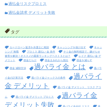
過払金リスクプロミス
過払金請求 デメリット失敗
タグ
カードローン返済を弁護士に相談
キャッシングを抜け出す
キャッ
シング 無職
プロミス 過払い 金 条件
ヤミ金の無料相談で、嫌がらせ
被害を解決！オススメの最新ランキングベスト３とは？
レイク 過払い金 デ
メリット
借金だらけ
借金まみれから脱出
借金を減らす
過バライ金 とは
借金 減額交渉
過バラ
過バライ
イ金の計算方法
過バライ金ジャックスの条件
金 デメリット
過バライ金 デメリット、リスク アコ
過バライ金
ム
過バライ金 デメリット プロミス
デメリット失敗
過バライ金会社 リスク
過