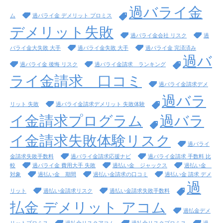
過バライ金
ム
過バライ金 デメリット プロミス
デメリット失敗
過バライ金会社 リスク
過
バライ金大失敗 大手
過バライ金失敗 大手
過バライ金 完済済み
過バ
過バライ金 後悔 リスク
過バライ金請求 ランキング
ライ金請求 口コミ
過バライ金請求デメ
過バラ
リット 失敗
過バライ金請求デメリット 失敗体験
イ金請求プログラム
過バラ
イ金請求失敗体験リスク
過バライ
金請求失敗手数料
過バライ金請求応援ナビ
過バライ金請求 手数料 比
較
過バライ金 費用大手 失敗
過払い金 ジャックス
過払い金
対象
過払い金 期間
過払い金請求の口コミ
過払い金 請求 デメ
過
リット
過払い金請求リスク
過払い金請求失敗手数料
払金 デメリット アコム
過払金デメ
リットプロミス
過払金リスクアコム
過払金リスクプロミス
過