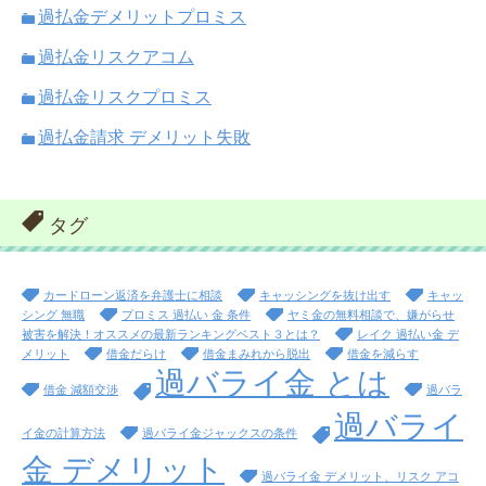
過払金デメリットプロミス
過払金リスクアコム
過払金リスクプロミス
過払金請求 デメリット失敗
タグ
カードローン返済を弁護士に相談
キャッシングを抜け出す
キャッ
シング 無職
プロミス 過払い 金 条件
ヤミ金の無料相談で、嫌がらせ
被害を解決！オススメの最新ランキングベスト３とは？
レイク 過払い金 デ
メリット
借金だらけ
借金まみれから脱出
借金を減らす
過バライ金 とは
借金 減額交渉
過バラ
過バライ
イ金の計算方法
過バライ金ジャックスの条件
金 デメリット
過バライ金 デメリット、リスク アコ